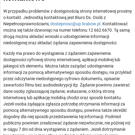
W przypadku problemów z dostępnością strony internetowej prosimy
o kontakt. Jednostką kontaktową jest
Biuro Ds. Osób z
Niepełnosprawnościami
,
dostepnosc@up.krakow.pl
. Kontaktować
można się także dzwoniąc na numer telefonu
12 662 6670
. Tą samą
drogą można składać wnioski o udostępnienie informacji
niedostępnej oraz składać żądania zapewnienia dostępności.
Każdy ma prawo do wystąpienia z żądaniem zapewnienia
dostępności cyfrowej strony internetowej, aplikacji mobilnej lub
jakiegoś ich elementu. Można także zażądać udostępnienia
informacji za pomocą alternatywnego sposobu dostępu, na przykład
przez odczytanie niedostępnego cyfrowo dokumentu, opisanie
zawartości filmu bez audiodeskrypcji itp. Żądanie powinno zawierać
dane osoby zgłaszającej żądanie, wskazanie, o którą stronę
internetową lub aplikację mobilną chodzi oraz sposób kontaktu.
Jeżeli osoba żądająca zgłasza potrzebę otrzymania informacji za
pomocą alternatywnego sposobu dostępu, powinna także określić
dogodny dla niej sposób przedstawienia tej informacji. Podmiot
publiczny powinien zrealizować żądanie niezwłocznie, nie później niż
w ciągu 7 dni od dnia wystąpienia z żądaniem. Jeżeli dotrzymanie