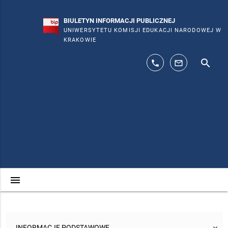
BIULETYN INFORMACJI PUBLICZNEJ
UNIWERSYTETU KOMISJI EDUKACJI NARODOWEJ W
KRAKOWIE
search
phone
mail_outline
menu
INFORMACJE PODSTAWOWE