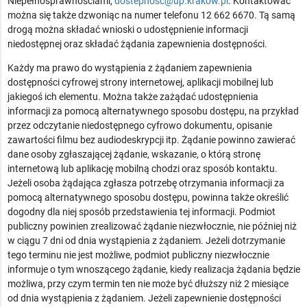
Niepełnosprawnościami
,
dostepnosc@up.krakow.pl
. Kontaktować
można się także dzwoniąc na numer telefonu
12 662 6670
. Tą samą
drogą można składać wnioski o udostępnienie informacji
niedostępnej oraz składać żądania zapewnienia dostępności.
Każdy ma prawo do wystąpienia z żądaniem zapewnienia
dostępności cyfrowej strony internetowej, aplikacji mobilnej lub
jakiegoś ich elementu. Można także zażądać udostępnienia
informacji za pomocą alternatywnego sposobu dostępu, na przykład
przez odczytanie niedostępnego cyfrowo dokumentu, opisanie
zawartości filmu bez audiodeskrypcji itp. Żądanie powinno zawierać
dane osoby zgłaszającej żądanie, wskazanie, o którą stronę
internetową lub aplikację mobilną chodzi oraz sposób kontaktu.
Jeżeli osoba żądająca zgłasza potrzebę otrzymania informacji za
pomocą alternatywnego sposobu dostępu, powinna także określić
dogodny dla niej sposób przedstawienia tej informacji. Podmiot
publiczny powinien zrealizować żądanie niezwłocznie, nie później niż
w ciągu 7 dni od dnia wystąpienia z żądaniem. Jeżeli dotrzymanie
tego terminu nie jest możliwe, podmiot publiczny niezwłocznie
informuje o tym wnoszącego żądanie, kiedy realizacja żądania będzie
możliwa, przy czym termin ten nie może być dłuższy niż 2 miesiące
od dnia wystąpienia z żądaniem. Jeżeli zapewnienie dostępności