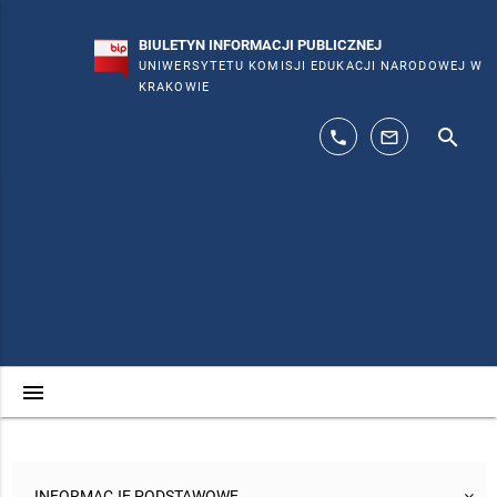
BIULETYN INFORMACJI PUBLICZNEJ
UNIWERSYTETU KOMISJI EDUKACJI NARODOWEJ W
KRAKOWIE
search
phone
mail_outline
menu
INFORMACJE PODSTAWOWE