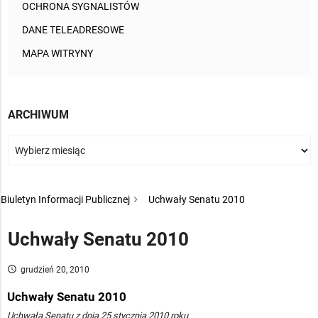
OCHRONA SYGNALISTÓW
DANE TELEADRESOWE
MAPA WITRYNY
ARCHIWUM
Biuletyn Informacji Publicznej
Uchwały Senatu 2010
Uchwały Senatu 2010
access_time
grudzień 20, 2010
Uchwały Senatu 2010
Uchwała Senatu z dnia 25 stycznia 2010 roku