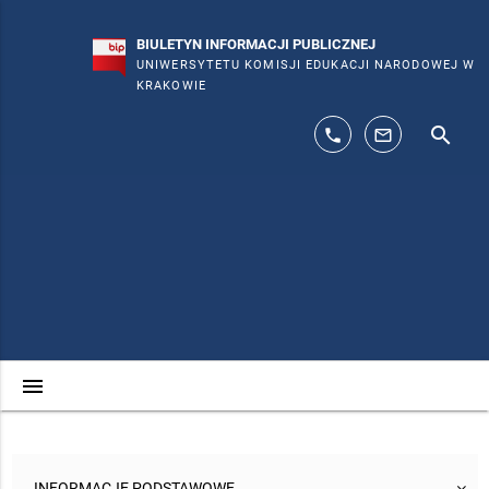
BIULETYN INFORMACJI PUBLICZNEJ
UNIWERSYTETU KOMISJI EDUKACJI NARODOWEJ W
KRAKOWIE
search
phone
mail_outline
menu
INFORMACJE PODSTAWOWE