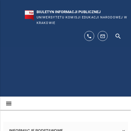
BIULETYN INFORMACJI PUBLICZNEJ
UNIWERSYTETU KOMISJI EDUKACJI NARODOWEJ W
KRAKOWIE
search
phone
mail_outline
menu
INFORMACJE PODSTAWOWE