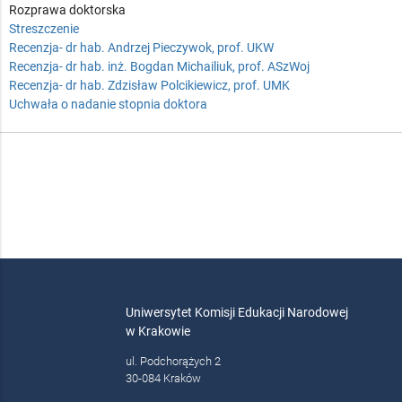
Rozprawa doktorska
Streszczenie
Recenzja- dr hab. Andrzej Pieczywok, prof. UKW
Recenzja- dr hab. inż. Bogdan Michailiuk, prof. ASzWoj
Recenzja- dr hab. Zdzisław Polcikiewicz, prof. UMK
Uchwała o nadanie stopnia doktora
Uniwersytet Komisji Edukacji Narodowej
w Krakowie
ul. Podchorążych 2
30-084 Kraków