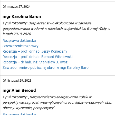
access_time
marzec 27, 2024
mgr Karolina Baron
Tytuł rozprawy:
Bezpieczeństwo ekologiczne w zakresie
gospodarowania wodami w miastach wojewódzkich Górnej Wisły w
latach 2010-2020
Rozprawa doktorska
Streszczenie rozprawy
Recenzja – prof. dr hab. Jerzy Konieczny
Recenzja – prof. dr hab. Bernard Wiśniewski
Recenzja – dr hab. inż. Stanisław J. Rysz
Zawiadomienie o publicznej obronie mgr Karoliny Baron
access_time
listopad 29, 2023
mgr Alan Beroud
Tytuł rozprawy: „
Bezpieczeństwo energetyczne Polski w
perspektywie zagrożeń wewnętrznych oraz międzynarodowych: stan
obecny, wyzwania, perspektywy
”
Rozprawa doktorska