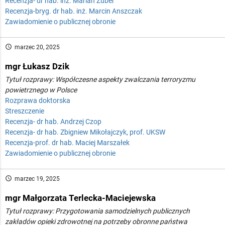
Recenzja- dr hab. inż. Marian Żuber
Recenzja-bryg. dr hab. inż. Marcin Anszczak
Zawiadomienie o publicznej obronie
access_time
marzec 20, 2025
mgr Łukasz Dzik
Tytuł rozprawy: Współczesne aspekty zwalczania terroryzmu
powietrznego w Polsce
Rozprawa doktorska
Streszczenie
Recenzja- dr hab. Andrzej Czop
Recenzja- dr hab. Zbigniew Mikołajczyk, prof. UKSW
Recenzja-prof. dr hab. Maciej Marszałek
Zawiadomienie o publicznej obronie
access_time
marzec 19, 2025
mgr Małgorzata Terlecka-Maciejewska
Tytuł rozprawy: Przygotowania samodzielnych publicznych
zakładów opieki zdrowotnej na potrzeby obronne państwa