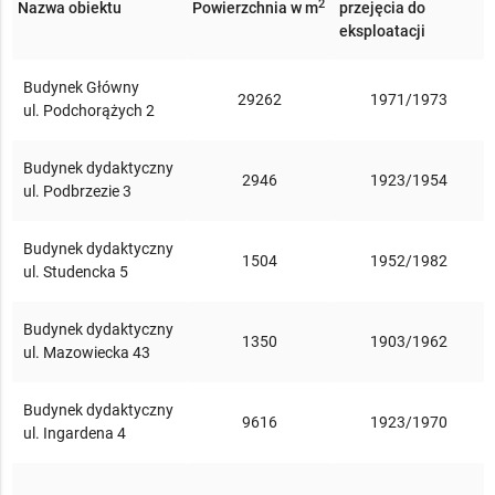
2
Nazwa obiektu
Powierzchnia w m
przejęcia do
eksploatacji
Budynek Główny
29262
1971/1973
ul. Podchorążych 2
Budynek dydaktyczny
2946
1923/1954
ul. Podbrzezie 3
Budynek dydaktyczny
1504
1952/1982
ul. Studencka 5
Budynek dydaktyczny
1350
1903/1962
ul. Mazowiecka 43
Budynek dydaktyczny
9616
1923/1970
ul. Ingardena 4