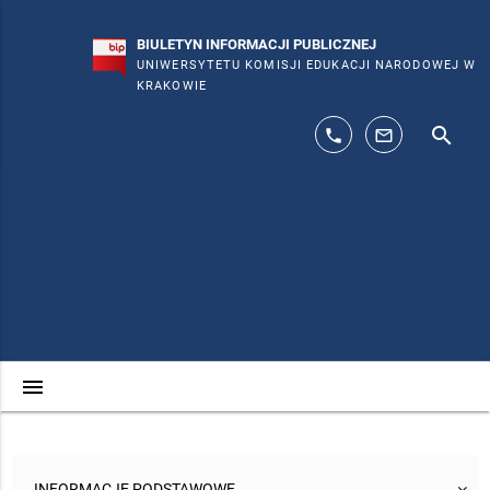
BIULETYN INFORMACJI PUBLICZNEJ
UNIWERSYTETU KOMISJI EDUKACJI NARODOWEJ W
KRAKOWIE
search
phone
mail_outline
menu
INFORMACJE PODSTAWOWE