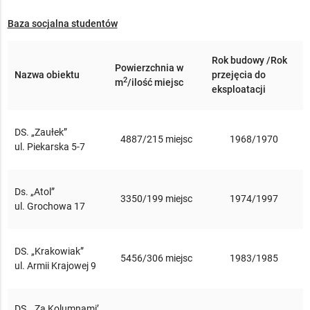
Baza socjalna studentów
Rok budowy /Rok
Powierzchnia w
Nazwa obiektu
przejęcia do
2
m
/ilość miejsc
eksploatacji
DS. „Zaułek”
4887/215 miejsc
1968/1970
ul. Piekarska 5-7
Ds. „Atol”
3350/199 miejsc
1974/1997
ul. Grochowa 17
DS. „Krakowiak”
5456/306 miejsc
1983/1985
ul. Armii Krajowej 9
DS. „Za Kolumnami’