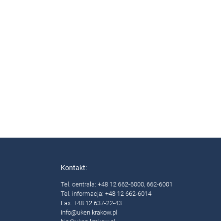
Kontakt:
Tel. centrala: +48 12 662-6000, 662-6001
Tel. informacja: +48 12 662-6014
Fax: +48 12 637-22-43
info@uken.krakow.pl