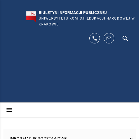
BIULETYN INFORMACJI PUBLICZNEJ
UNIWERSYTETU KOMISJI EDUKACJI NARODOWEJ W
KRAKOWIE
search
phone
mail_outline
menu
INFORMACJE PODSTAWOWE