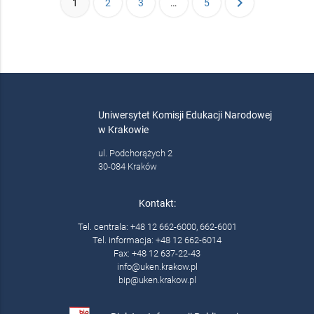
chevron_right
1
2
3
…
5
Uniwersytet Komisji Edukacji Narodowej
w Krakowie
ul. Podchorążych 2
30-084 Kraków
Kontakt:
Tel. centrala: +48 12 662-6000, 662-6001
Tel. informacja: +48 12 662-6014
Fax: +48 12 637-22-43
info@uken.krakow.pl
bip@uken.krakow.pl