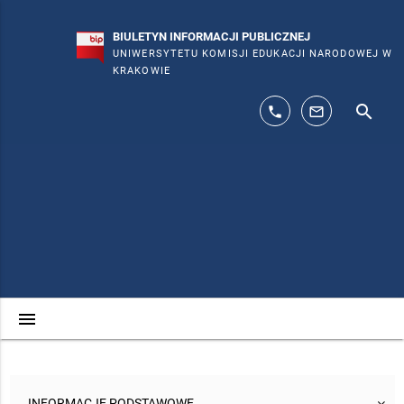
BIULETYN INFORMACJI PUBLICZNEJ
UNIWERSYTETU KOMISJI EDUKACJI NARODOWEJ W
KRAKOWIE
search
phone
mail_outline
menu
INFORMACJE PODSTAWOWE