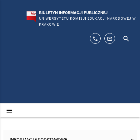
BIULETYN INFORMACJI PUBLICZNEJ
UNIWERSYTETU KOMISJI EDUKACJI NARODOWEJ W
KRAKOWIE
search
phone
mail_outline
menu
INFORMACJE PODSTAWOWE