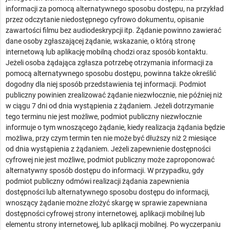
informacji za pomocą alternatywnego sposobu dostępu, na przykład
przez odczytanie niedostępnego cyfrowo dokumentu, opisanie
zawartości filmu bez audiodeskrypcji itp. Żądanie powinno zawierać
dane osoby zgłaszającej żądanie, wskazanie, o którą stronę
internetową lub aplikację mobilną chodzi oraz sposób kontaktu.
Jeżeli osoba żądająca zgłasza potrzebę otrzymania informacji za
pomocą alternatywnego sposobu dostępu, powinna także określić
dogodny dla niej sposób przedstawienia tej informacji. Podmiot
publiczny powinien zrealizować żądanie niezwłocznie, nie później niż
w ciągu 7 dni od dnia wystąpienia z żądaniem. Jeżeli dotrzymanie
tego terminu nie jest możliwe, podmiot publiczny niezwłocznie
informuje o tym wnoszącego żądanie, kiedy realizacja żądania będzie
możliwa, przy czym termin ten nie może być dłuższy niż 2 miesiące
od dnia wystąpienia z żądaniem. Jeżeli zapewnienie dostępności
cyfrowej nie jest możliwe, podmiot publiczny może zaproponować
alternatywny sposób dostępu do informacji. W przypadku, gdy
podmiot publiczny odmówi realizacji żądania zapewnienia
dostępności lub alternatywnego sposobu dostępu do informacji,
wnoszący żądanie możne złożyć skargę w sprawie zapewniana
dostępności cyfrowej strony internetowej, aplikacji mobilnej lub
elementu strony internetowej, lub aplikacji mobilnej. Po wyczerpaniu