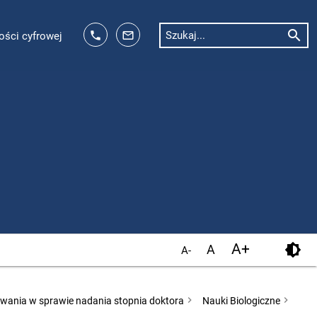
search
phone
mail_outline
Szukaj...
ości cyfrowej
A+
brightness_6
A
A-
wania w sprawie nadania stopnia doktora
Nauki Biologiczne