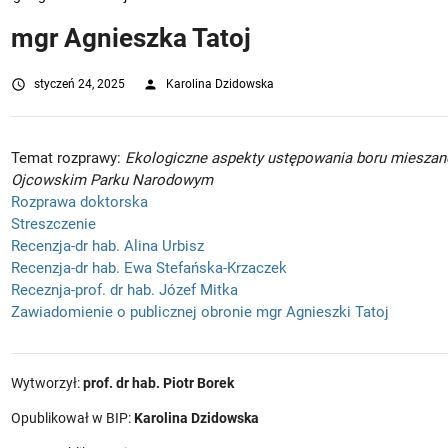
mgr Agnieszka Tatoj
access_time
styczeń 24, 2025
person
Karolina Dzidowska
Temat rozprawy:
Ekologiczne aspekty ustępowania boru mieszane
Ojcowskim Parku Narodowym
Rozprawa doktorska
Streszczenie
Recenzja-dr hab. Alina Urbisz
Recenzja-dr hab. Ewa Stefańska-Krzaczek
Receznja-prof. dr hab. Józef Mitka
Zawiadomienie o publicznej obronie mgr Agnieszki Tatoj
Wytworzył:
prof. dr hab. Piotr Borek
Opublikował w BIP:
Karolina Dzidowska