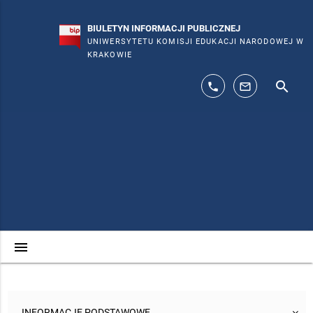
BIULETYN INFORMACJI PUBLICZNEJ
UNIWERSYTETU KOMISJI EDUKACJI NARODOWEJ W
KRAKOWIE
search
phone
mail_outline
menu
INFORMACJE PODSTAWOWE