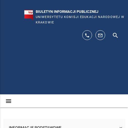
BIULETYN INFORMACJI PUBLICZNEJ
UNIWERSYTETU KOMISJI EDUKACJI NARODOWEJ W
KRAKOWIE
search
phone
mail_outline
menu
INFORMACJE PODSTAWOWE