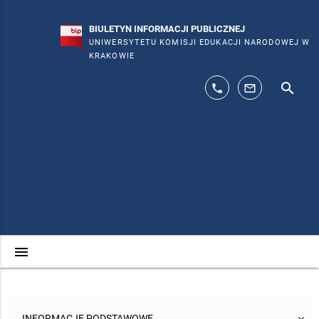
BIULETYN INFORMACJI PUBLICZNEJ
UNIWERSYTETU KOMISJI EDUKACJI NARODOWEJ W
KRAKOWIE
search
phone
mail_outline
menu
INFORMACJE PODSTAWOWE