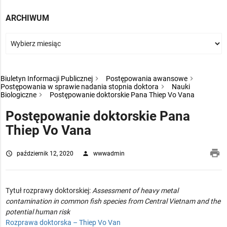
ARCHIWUM
Biuletyn Informacji Publicznej
Postępowania awansowe
Postępowania w sprawie nadania stopnia doktora
Nauki
Biologiczne
Postępowanie doktorskie Pana Thiep Vo Vana
Postępowanie doktorskie Pana
Thiep Vo Vana
pri
access_time
październik 12, 2020
person
wwwadmin
Tytuł rozprawy doktorskiej:
Assessment of heavy metal
contamination in common fish species from Central Vietnam and the
potential human risk
Rozprawa doktorska – Thiep Vo Van