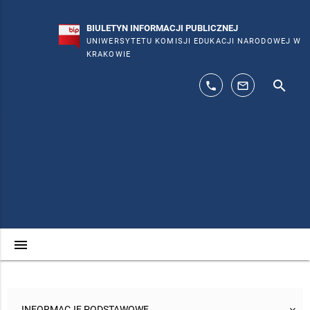
BIULETYN INFORMACJI PUBLICZNEJ
UNIWERSYTETU KOMISJI EDUKACJI NARODOWEJ W
KRAKOWIE
search
phone
mail_outline
menu
INFORMACJE PODSTAWOWE