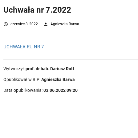
Uchwała nr 7.2022
access_time
czerwiec 3, 2022
person
Agnieszka Barwa
UCHWAŁA RU NR 7
Wytworzył:
prof. dr hab. Dariusz Rott
Opublikował w BIP:
Agnieszka Barwa
Data opublikowania:
03.06.2022 09:20