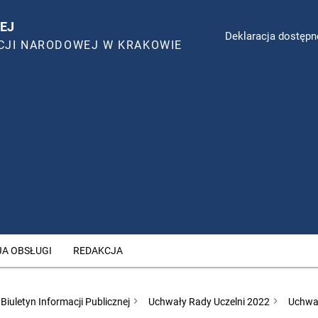
EJ
Deklaracja dostępn
CJI NARODOWEJ W KRAKOWIE
JA OBSŁUGI
REDAKCJA
Biuletyn Informacji Publicznej
Uchwały Rady Uczelni 2022
Uchwał