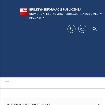
BIULETYN INFORMACJI PUBLICZNEJ
UNIWERSYTETU KOMISJI EDUKACJI NARODOWEJ W
KRAKOWIE
search
phone
mail_outline
menu
INFORMACJE PODSTAWOWE