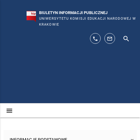
BIULETYN INFORMACJI PUBLICZNEJ
UNIWERSYTETU KOMISJI EDUKACJI NARODOWEJ W
KRAKOWIE
search
phone
mail_outline
menu
INFORMACJE PODSTAWOWE