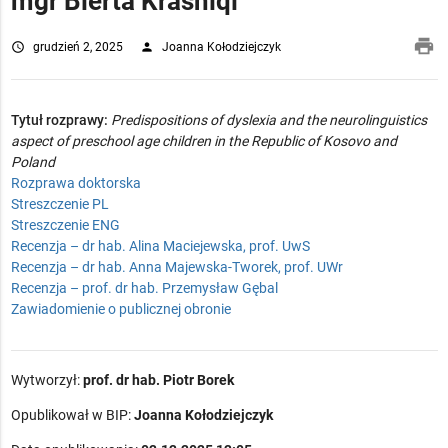
mgr Blerta Krasniqi
pri
access_time
grudzień 2, 2025
person
Joanna Kołodziejczyk
Tytuł rozprawy:
Predispositions of dyslexia and the neurolinguistics
aspect of preschool age children in the Republic of Kosovo and
Poland
Rozprawa doktorska
Streszczenie PL
Streszczenie ENG
Recenzja – dr hab. Alina Maciejewska, prof. UwS
Recenzja – dr hab. Anna Majewska-Tworek, prof. UWr
Recenzja – prof. dr hab. Przemysław Gębal
Zawiadomienie o publicznej obronie
Wytworzył:
prof. dr hab. Piotr Borek
Opublikował w BIP:
Joanna Kołodziejczyk