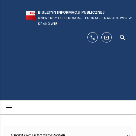
BIULETYN INFORMACJI PUBLICZNEJ
UNIWERSYTETU KOMISJI EDUKACJI NARODOWEJ W
KRAKOWIE
search
phone
mail_outline
menu
INFORMACJE PODSTAWOWE