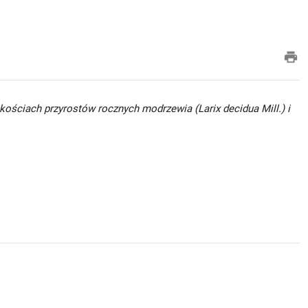
pri
ościach przyrostów rocznych modrzewia (Larix decidua Mill.) i