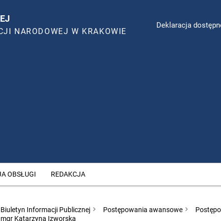
EJ
Deklaracja dostępn
CJI NARODOWEJ W KRAKOWIE
JA OBSŁUGI
REDAKCJA
Biuletyn Informacji Publicznej
Postępowania awansowe
Postępo
mgr Katarzyna Izworska