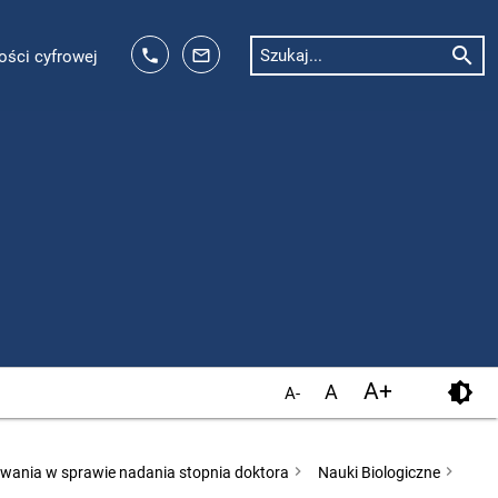
search
phone
mail_outline
Szukaj...
ości cyfrowej
A+
brightness_6
A
A-
wania w sprawie nadania stopnia doktora
Nauki Biologiczne