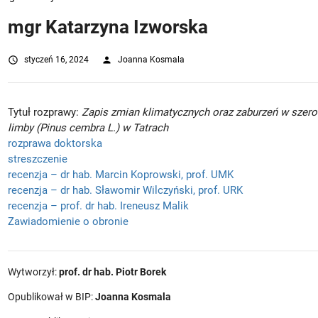
mgr Katarzyna Izworska
access_time
styczeń 16, 2024
person
Joanna Kosmala
Tytuł rozprawy:
Zapis zmian klimatycznych oraz zaburzeń w szerok
limby (Pinus cembra L.) w Tatrach
rozprawa doktorska
streszczenie
recenzja – dr hab. Marcin Koprowski, prof. UMK
recenzja – dr hab. Sławomir Wilczyński, prof. URK
recenzja – prof. dr hab. Ireneusz Malik
Zawiadomienie o obronie
Wytworzył:
prof. dr hab. Piotr Borek
Opublikował w BIP:
Joanna Kosmala