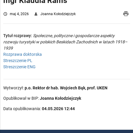
mgr Klaudia Rams
pri
access_time
maj 4, 2026
person
Joanna Kołodziejczyk
Tytuł rozprawy:
Społeczne, polityczne i gospodarcze aspekty
rozwoju turystyki w polskich Beskidach Zachodnich w latach 1918–
1939
Rozprawa doktorska
Streszczenie PL
Streszczenie ENG
Wytworzył:
p.o. Rektor dr hab. Wojciech Bąk, prof. UKEN
Opublikował w BIP:
Joanna Kołodziejczyk
Data opublikowania:
04.05.2026 12:44