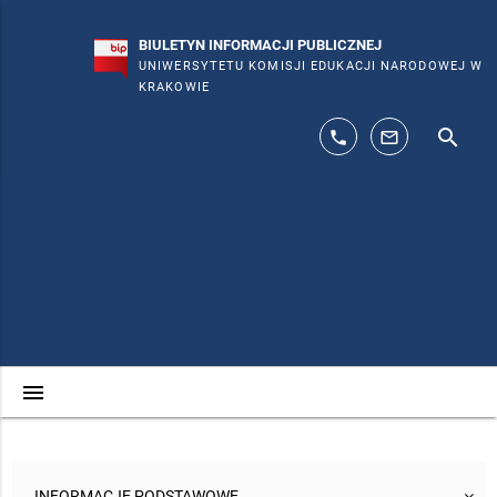
BIULETYN INFORMACJI PUBLICZNEJ
UNIWERSYTETU KOMISJI EDUKACJI NARODOWEJ W
KRAKOWIE
search
phone
mail_outline
menu
INFORMACJE PODSTAWOWE