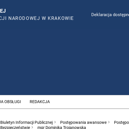
EJ
Deklaracja dostępn
CJI NARODOWEJ W KRAKOWIE
JA OBSŁUGI
REDAKCJA
Biuletyn Informacji Publicznej
Postępowania awansowe
Postępo
Bezpieczeństwie
mgr Dominika Trojanowska