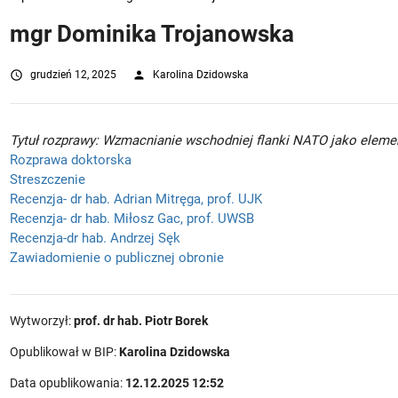
mgr Dominika Trojanowska
access_time
grudzień 12, 2025
person
Karolina Dzidowska
Tytuł rozprawy: Wzmacnianie wschodniej flanki NATO jako elemen
Rozprawa doktorska
Streszczenie
Recenzja- dr hab. Adrian Mitręga, prof. UJK
Recenzja- dr hab. Miłosz Gac, prof. UWSB
Recenzja-dr hab. Andrzej Sęk
Zawiadomienie o publicznej obronie
Wytworzył:
prof. dr hab. Piotr Borek
Opublikował w BIP:
Karolina Dzidowska
Data opublikowania:
12.12.2025 12:52